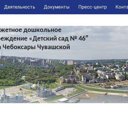
Деятельность
Документы
Пресс-центр
Конт
жетное дошкольное
реждение «Детский сад № 46″
а Чебоксары Чувашской